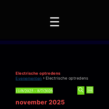
Menu
☰
Electrische optredens
Electrische optredens
Evenementen
E
E
Evenementen
11/8/2025
 - 
8/7/2026
L
S
Z
v
v
i
e
november 2025
o
e
j
l
e
e