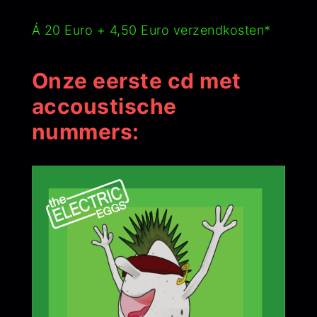
Á 20 Euro + 4,50 Euro verzendkosten*
Onze eerste cd met
accoustische
nummers: