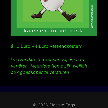
á 10 Euro +4 Euro verzendkosten*
*verzendkosten kunnen wijzigen of
variëren. Meerdere items zijn wellicht
ook goedkoper te versturen
© 2026 Electric Eggs