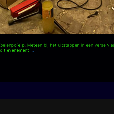
oeienpo(e)p. Meteen bij het uitstappen in een verse vlaa
Koeienpo(e)p
n dit evenement
…
23
Augustus
2025