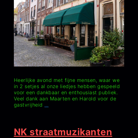
Heerlijke avond met fijne mensen, waar we
in 2 setjes al onze liedjes hebben gespeeld
voor een dankbaar en enthousiast publiek.
Veel dank aan Maarten en Harold voor de
Schommelen
gastvrijheid
…
18
September
2025
NK straatmuzikanten